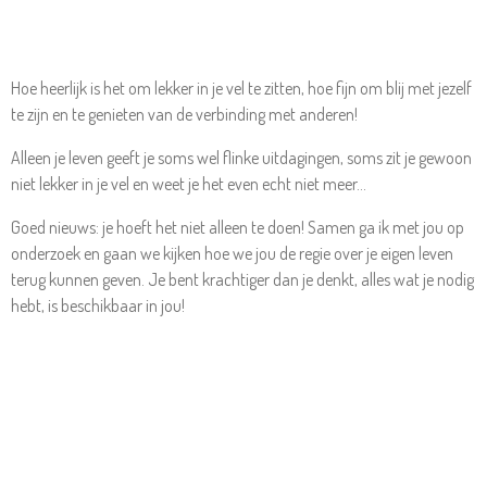
Hoe heerlijk is het om lekker in je vel te zitten, hoe fijn om blij met jezelf
te zijn en te genieten van de verbinding met anderen!
Alleen je leven geeft je soms wel flinke uitdagingen, soms zit je gewoon
niet lekker in je vel en weet je het even echt niet meer...
Goed nieuws: je hoeft het niet alleen te doen! Samen ga ik met jou op
onderzoek en gaan we kijken hoe we jou de regie over je eigen leven
terug kunnen geven. Je bent krachtiger dan je denkt, alles wat je nodig
hebt, is beschikbaar in jou!