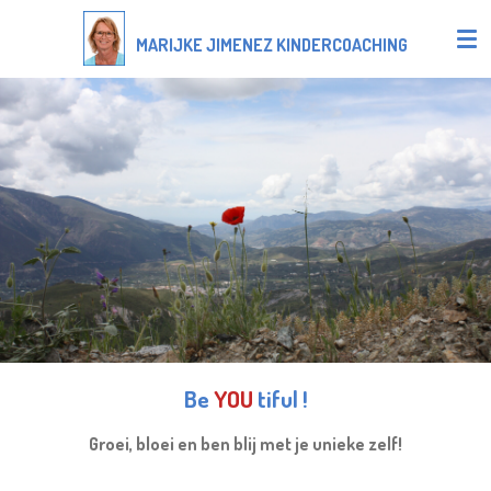
Ga
MARIJKE JIMENEZ KINDERCOACHING
direct
naar
de
hoofdinhoud
Be
YOU
tiful !
Groei, bloei en ben blij met je unieke zelf!