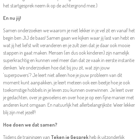
het startgesprek neem ik op de achtergrond mee.)
En nu jij!
Samen onderzoeken we waarom je niet lekker in je vel zit en vanaf het
begin ben JIJ de baas! Samen gaan we kijken waar jij last van hebt en
wat jij het liefst wilt veranderen en je zult zien dat je daar ook mooie
stappen in gaat maken. Mensen (en dus ook kinderen) zijn namelijk
superkrachtig en kunnen veel meer dan dat ze vaak in eerste instantie
denken. We onderzoeken hoe dat bij jou zit, wat zijn jouw
'superpowers'? Je leert niet alleen hoe je jouw probleem van dit
moment kunt aanpakken, je leert meteen ook een beetje hoe je ook
toekomstige hobbels in je leven zou kunnen overwinnen. Je leert over
je gedachten, over je gevoelens en over hoe je op een fijne manier met
anderen kunt omgaan. En natuurlijk het allerbelangrijkste: Weer lekker
blij zijn met jezelf!
Hoe doen we dat samen?
Tijdens de trainingen van
Teken je Gesprek
heb ik uitzonderlijk