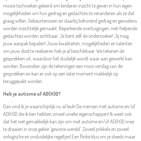
mooie technieken geleerd om kinderen inzicht te geven in hun eigen
mogelijkheden om hun gedrag en gedachtes te veranderen als ze dat
graag willen. Gebeurtenissen en daarbij behorend gedrag en gevoelens
worden inzichtelijk gemaakt. Beperkende overtuigingen, niet-helpende
gedachtes worden zichtbaar. Je bent zelf de onderzoeker! Jij mag
jouw aanpak bepalen! Jouw kwaliteiten, mogelijkheden en talenten
om jouw doel te realiseren heb je al beschikbaar. We tekenen de
gesprekken uit, waardoor het duidelijk wordt waar aan gewerkt kan
worden. Bovendien zijn de tekeningen een mooi verslag van de
gesprekken en kan er ook op een later moment makkelijk op
teruggepakt worden.
Heb je autisme of AD(H)D?
Dan vind ik je waarschijnlijk nu al leuk! De mensen met autisme en/of
AD(H)D die ik ken hebben zoveel unieke eigenschappen! Ik weet ook
dat het niet gemakkelijk kan zijn om met autisme en/of AD(H)D mee
te draaien in onze gekke 'gewone wereld'. Zoveel prikkels en zoveel
onlogische en onduidelijke regeltjes! Een flinke klus om je steeds maar