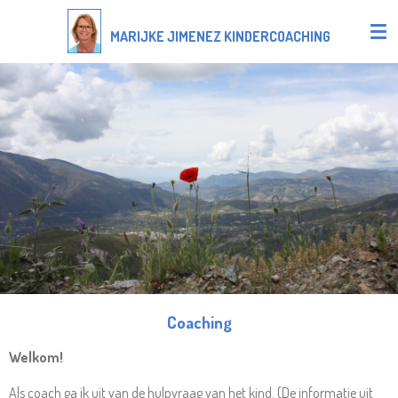
Ga
MARIJKE JIMENEZ KINDERCOACHING
direct
naar
de
hoofdinhoud
Coaching
Welkom!
Als coach ga ik uit van de hulpvraag van het kind. (De informatie uit