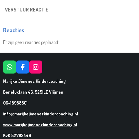
VERSTUUR REACTIE
Reacties
Er zijn geen reacties geplaatst.
W
F
I
H
A
N
A
C
S
Marijke Jimenez Kindercoaching
T
E
T
Beneluxlaan 46, 5251LE Vlijmen
S
B
A
A
O
G
06-18988501
P
O
R
P
K
A
info@marijkejimenezkindercoaching.nl
M
www.marijkejimenezkindercoaching.nl
KvK 82783446