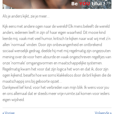
Als je anders kijkt, zie je meer....
Kijk eens met andere ogen naar de wereld! Elk mens beleeft de wereld
anders, iedereen leeft in zijn of haar eigen waarheid. Dit mooie kind
leerde mij, vaak met veel humor, kritisch te kijken naar wat wij met z'n
allen 'normaal' vinden. Door zijn onbevangenheid en ontbrekend
sociaal wenselijk gedrag, deelde hij met mij regelmatig zijn ongezouten
mening over de voor hem absurde en vaak ongeschreven regeltjes van
onze 'normale' omgangsvormen en maatschappelijke systemen.
Regelmatig kwam het voor dat zíjn logica het won en dat ik, door zijn
ogen kijkend, besefte hoe we soms klakkeloos door de bril kijken die de
maatschappij ons bij geboorte opzet....
Dankjewel lief kind, voor het verbreden van mijn blik. Ik wens voor jou
en ons allemaal dat er steeds meer vrije ruimte zal komen voor ieders
eigen wijsheid.
«
Vorige
Volgende
»