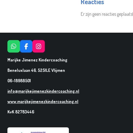
Reacties
Er zijn geen reacties geplaats
W
F
I
H
A
N
A
C
S
Marijke Jimenez Kindercoaching
T
E
T
Beneluxlaan 46, 5251LE Vlijmen
S
B
A
A
O
G
06-18988501
P
O
R
P
K
A
info@marijkejimenezkindercoaching.nl
M
www.marijkejimenezkindercoaching.nl
KvK 82783446