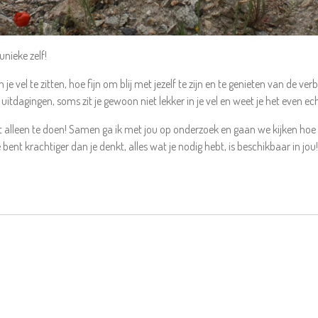
unieke zelf!
n je vel te zitten, hoe fijn om blij met jezelf te zijn en te genieten van de v
 uitdagingen, soms zit je gewoon niet lekker in je vel en weet je het even ech
t alleen te doen! Samen ga ik met jou op onderzoek en gaan we kijken hoe w
bent krachtiger dan je denkt, alles wat je nodig hebt, is beschikbaar in jou!