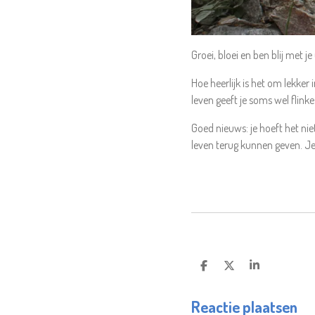
Groei, bloei en ben blij met je 
Hoe heerlijk is het om lekker i
leven geeft je soms wel flinke
Goed nieuws: je hoeft het nie
leven terug kunnen geven. Je 
D
D
S
E
E
H
L
E
A
Reactie plaatsen
E
L
R
N
E