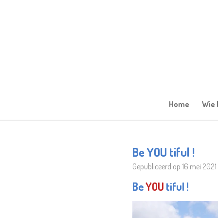
Ga
direct
naar
de
hoofdinhoud
Home
Wie 
Be YOU tiful !
Gepubliceerd op 16 mei 202
Be
YOU
tiful !