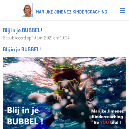
Ga
MARIJKE JIMENEZ KINDERCOACHING
direct
naar
de
Blij in je BUBBEL!
hoofdinhoud
Gepubliceerd op 10 juni 2021 om 19:04
Blij in je BUBBEL!