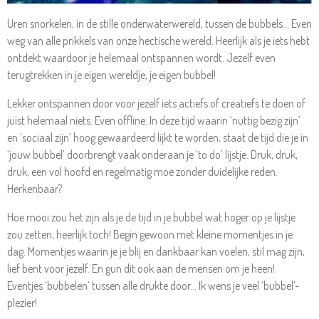
Uren snorkelen, in de stille onderwaterwereld, tussen de bubbels… Even
weg van alle prikkels van onze hectische wereld. Heerlijk als je iets hebt
ontdekt waardoor je helemaal ontspannen wordt. Jezelf even
terugtrekken in je eigen wereldje, je eigen bubbel!
Lekker ontspannen door voor jezelf iets actiefs of creatiefs te doen of
juist helemaal niets. Even offline. In deze tijd waarin ‘nuttig bezig zijn’
en ‘sociaal zijn’ hoog gewaardeerd lijkt te worden, staat de tijd die je in
‘jouw bubbel’ doorbrengt vaak onderaan je ‘to do’ lijstje. Druk, druk,
druk, een vol hoofd en regelmatig moe zonder duidelijke reden.
Herkenbaar?
Hoe mooi zou het zijn als je de tijd in je bubbel wat hoger op je lijstje
zou zetten, heerlijk toch! Begin gewoon met kleine momentjes in je
dag. Momentjes waarin je je blij en dankbaar kan voelen, stil mag zijn,
lief bent voor jezelf. En gun dit ook aan de mensen om je heen!
Eventjes ‘bubbelen’ tussen alle drukte door… Ik wens je veel ‘bubbel’-
plezier!